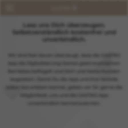
Lass uns Dich überzeugen.
Selbstverständlich kostenfrei und
unverbindlich.
Wir sind fest davon überzeugt, dass die GASTRO
App die Digitalisierung Deines gastronomischen
Betriebes beflügelt und Dich und Deine Kunden
begeistert. Damit Du die App und ihre Vorteile
selber live erleben kannst, geben wir Dir gerne die
Möglichkeit, uns und die GASTRO App
unverbindlich kennenzulernen.