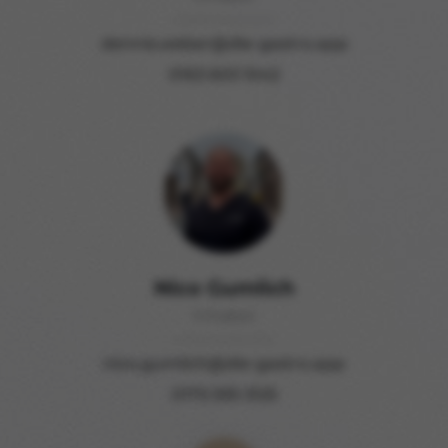
dennis.weber@die-gastro.app
0163 603 1042
Nico Gumlich
Inhaber
nico.gumlich@die-gastro.app
0175 595 3125