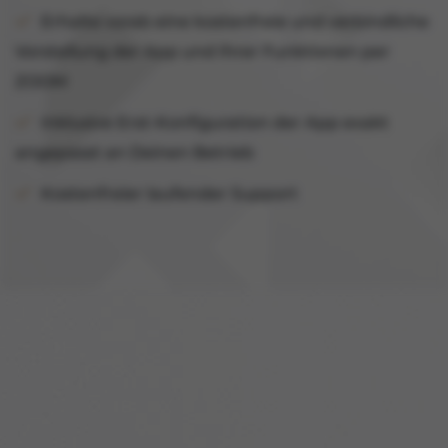
Erhalte vorab eine kostenfreie und verbindliche
Vorstellung der App und Ihrer Funktionen per
ZOOM
Inklusive Erst-Konfiguration der App exakt
angepasst an Deinen Betrieb
Kostenfreier laufender Support