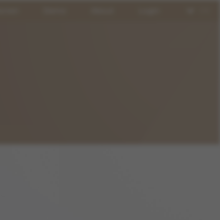
ionen
Demo
About
Login
DE