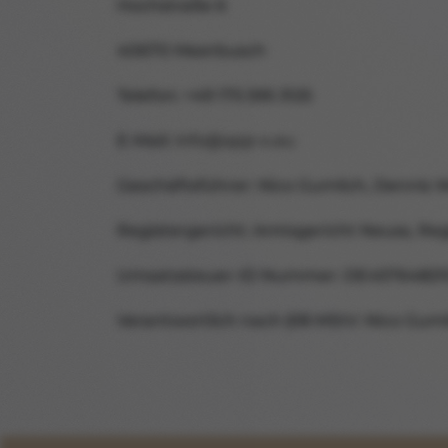
Hochstraße 6
40670 Meerbusch
Telefon: +49 175 595 3125
E-Mail:
info@app-x.eu
Geschäftsführer: Nico Gumlich, Dennis
Registergericht: Amtsgericht Neuss, R
Umsatzsteuer-ID Nummer: DE45764821
Verantwortlich nach §18 MStV: Nico Guml