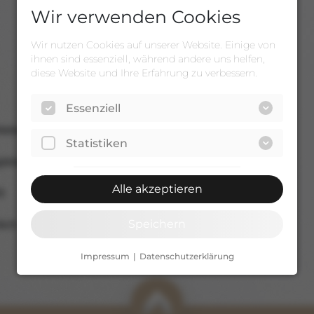
Wir verwenden Cookies
Wir nutzen Cookies auf unserer Website. Einige von
ihnen sind essenziell, während andere uns helfen,
diese Website und Ihre Erfahrung zu verbessern.
Essenziell
 Weber, Andreas Macke
Statistiken
egisternummer HRB 24871
Alle akzeptieren
0
Speichern
ich
Impressum
Datenschutzerklärung